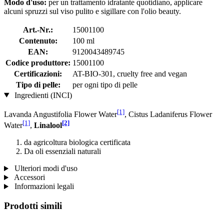
Modo d'uso:
per un trattamento idratante quotidiano, applicare
alcuni spruzzi sul viso pulito e sigillare con l'olio beauty.
Art.-Nr.:
15001100
Contenuto:
100 ml
EAN:
9120043489745
Codice produttore:
15001100
Certificazioni:
AT-BIO-301, cruelty free and vegan
Tipo di pelle:
per ogni tipo di pelle
Ingredienti (INCI)
[1]
Lavanda Angustifolia Flower Water
, Cistus Ladaniferus Flower
[1]
[2]
Water
,
Linalool
da agricoltura biologica certificata
Da oli essenziali naturali
Ulteriori modi d'uso
Accessori
Informazioni legali
Prodotti simili