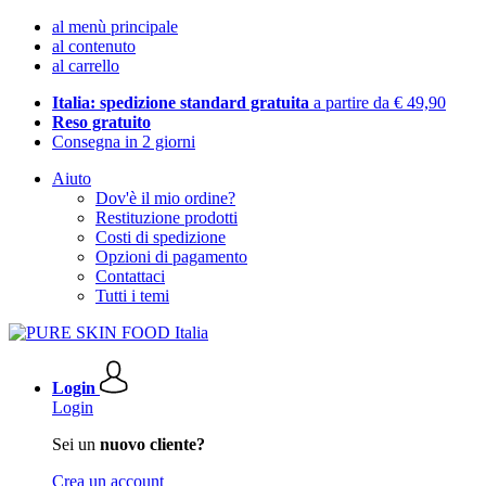
al menù principale
al contenuto
al carrello
Italia: spedizione standard gratuita
a partire da € 49,90
Reso gratuito
Consegna in 2 giorni
Aiuto
Dov'è il mio ordine?
Restituzione prodotti
Costi di spedizione
Opzioni di pagamento
Contattaci
Tutti i temi
Login
Login
Sei un
nuovo cliente?
Crea un account