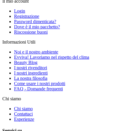
Il mio account
Login
Registrazione
Password dimenticata?
Dove è il mio pacchetto?
Riscossione buoni
Informazioni Utili
Noi e il nostro ambiente
Evviva! Lavoriamo nel rispetto del clima
Beauty Blog
I nostri rivenditori
I nostri ingredienti
La nostra filosofia
Come usare i nostri prodotti
FAQ - Domande frequenti
Chi siamo
Chi siamo
Contattaci
Esperienze
Seguici su