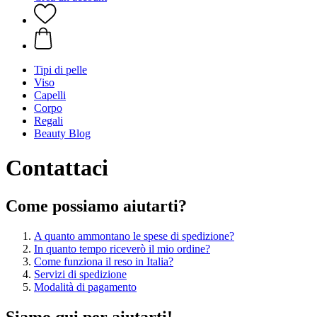
Tipi di pelle
Viso
Capelli
Corpo
Regali
Beauty Blog
Contattaci
Come possiamo aiutarti?
A quanto ammontano le spese di spedizione?
In quanto tempo riceverò il mio ordine?
Come funziona il reso in Italia?
Servizi di spedizione
Modalità di pagamento
Siamo qui per aiutarti!