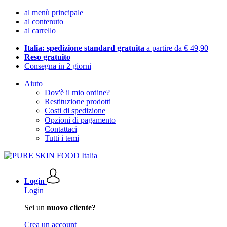
al menù principale
al contenuto
al carrello
Italia: spedizione standard gratuita
a partire da € 49,90
Reso gratuito
Consegna in 2 giorni
Aiuto
Dov'è il mio ordine?
Restituzione prodotti
Costi di spedizione
Opzioni di pagamento
Contattaci
Tutti i temi
Login
Login
Sei un
nuovo cliente?
Crea un account