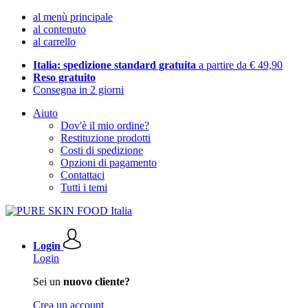
al menù principale
al contenuto
al carrello
Italia: spedizione standard gratuita
a partire da € 49,90
Reso gratuito
Consegna in 2 giorni
Aiuto
Dov'è il mio ordine?
Restituzione prodotti
Costi di spedizione
Opzioni di pagamento
Contattaci
Tutti i temi
Login
Login
Sei un
nuovo cliente?
Crea un account