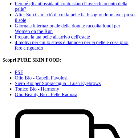
Perché gli antiossidanti contrastano l'invecchiamento della
pelle?
After Sun Care: ciò di cui la pelle ha bisogno dopo aver preso
il sole
Giornata internazionale della donna: raccolta fondi per
Women on the Run
Prepara la tua pelle all'arrivo dell'estate
4 motivi per cui lo stress è dannoso per la pelle e cosa puoi
fare a riguardo
Scopri PURE SKIN FOOD:
PSF
Olio Bio - Capelli Favolosi
Siero Bio per Sopracciglia - Lush Eyebrows
Tonico Bio - Harmony
Olio Beauty Bio - Pelle Radiosa