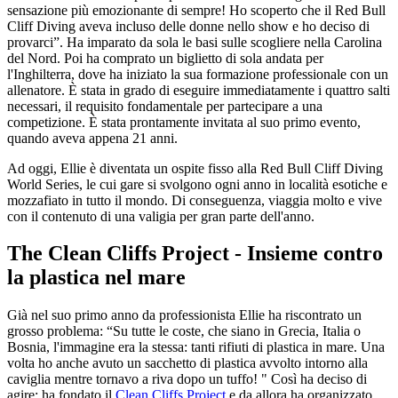
sensazione più emozionante di sempre! Ho scoperto che il Red Bull
Cliff Diving aveva incluso delle donne nello show e ho deciso di
provarci”. Ha imparato da sola le basi sulle scogliere nella Carolina
del Nord. Poi ha comprato un biglietto di sola andata per
l'Inghilterra, dove ha iniziato la sua formazione professionale con un
allenatore. È stata in grado di eseguire immediatamente i quattro salti
necessari, il requisito fondamentale per partecipare a una
competizione. È stata prontamente invitata al suo primo evento,
quando aveva appena 21 anni.
Ad oggi, Ellie è diventata un ospite fisso alla Red Bull Cliff Diving
World Series, le cui gare si svolgono ogni anno in località esotiche e
mozzafiato in tutto il mondo. Di conseguenza, viaggia molto e vive
con il contenuto di una valigia per gran parte dell'anno.
The Clean Cliffs Project - Insieme contro
la plastica nel mare
Già nel suo primo anno da professionista Ellie ha riscontrato un
grosso problema: “Su tutte le coste, che siano in Grecia, Italia o
Bosnia, l'immagine era la stessa: tanti rifiuti di plastica in mare. Una
volta ho anche avuto un sacchetto di plastica avvolto intorno alla
caviglia mentre tornavo a riva dopo un tuffo! " Così ha deciso di
agire: ha fondato il
Clean Cliffs Project
e da allora ha organizzato