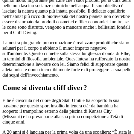
quindi molto importante per Ellie che i suoi prodotti per la cura della
pelle non lascino sostanze chimiche nell'acqua. Il suo obiettivo è
lasciare la natura quanto più intatta possibile. Il delicato equilibrio
nell'habitat più ricco di biodiversità del nostro pianeta non dovrebbe
essere disturbato da prodotti cosmetici e filler economici. Inoltre, se
le coste sono distrutte, vengono a mancare anche i bellissimi fondali
per il Cliff Diving.
La nostra più grande preoccupazione è realizzare prodotti che siano
salutari per il corpo e abbiano il minor impatto negativo
sull'ambiente. Questo ci mette sulla stessa lunghezza d'onda di Ellie,
in termini di filosofia ambientale. Quest'intesa ha rafforzato la nostra
determinazione a lavorare con lei. Siamo felici di supportare questa
atleta unica e donna incredibilmente forte e di proteggere la sua pelle
dai segni dell'invecchiamento.
Come si diventa cliff diver?
Ellie è cresciuta nel cuore degli Stati Uniti e ha scoperto la sua
passione per questo sport insolito in tenera età: da bambina ha
scoperto il trampolino esterno della piscina di Kansas City
(Missouri) e ha preso parte alla sua prima competizione all'età di
cinque anni.
A 20 anni si è lanciata per la prima volta da una scogliera: “È stata la