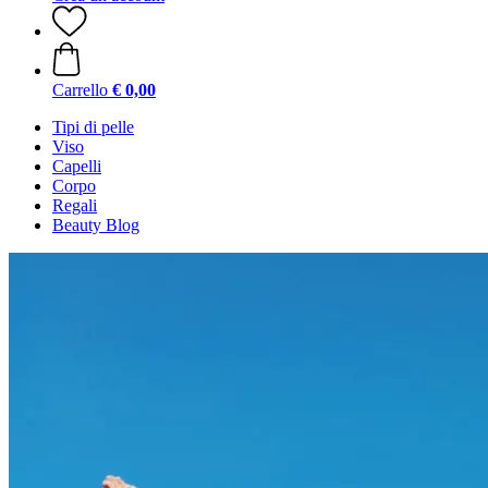
Carrello
€ 0,00
Tipi di pelle
Viso
Capelli
Corpo
Regali
Beauty Blog