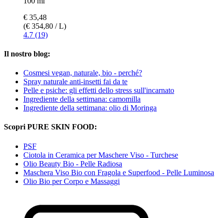
100 ml
€ 35,48
(€ 354,80 / L)
4.7 (19)
Il nostro blog:
Cosmesi vegan, naturale, bio - perché?
Spray naturale anti-insetti fai da te
Pelle e psiche: gli effetti dello stress sull'incarnato
Ingrediente della settimana: camomilla
Ingrediente della settimana: olio di Moringa
Scopri PURE SKIN FOOD:
PSF
Ciotola in Ceramica per Maschere Viso - Turchese
Olio Beauty Bio - Pelle Radiosa
Maschera Viso Bio con Fragola e Superfood - Pelle Luminosa
Olio Bio per Corpo e Massaggi