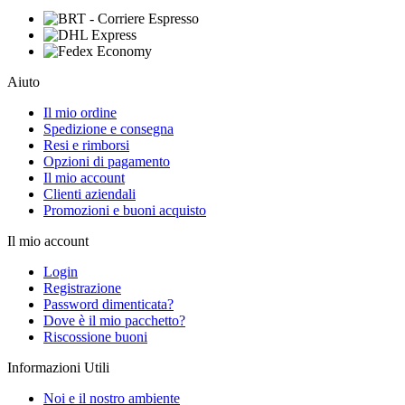
Aiuto
Il mio ordine
Spedizione e consegna
Resi e rimborsi
Opzioni di pagamento
Il mio account
Clienti aziendali
Promozioni e buoni acquisto
Il mio account
Login
Registrazione
Password dimenticata?
Dove è il mio pacchetto?
Riscossione buoni
Informazioni Utili
Noi e il nostro ambiente