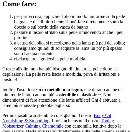
Come fare:
per prima cosa, applicare l'olio in modo uniforme sulla pelle
bagnata e distribuirlo bene; si può fare direttamente sotto la
doccia o sul bordo della vasca da bagno
passare il rasoio affilato sulla pelle rimuovendo anche i peli
più fini
a causa dell'olio, si raccolgono nella lama più peli del solito;
consigliamo quindi di sciacquare la lama un po' più spesso
sotto l'acqua corrente
risciacquare e godersi la pelle morbida!
Grazie all'olio, non hai più bisogno di idratare la pelle dopo la
depilazione. La pelle resta liscia e morbida, priva di irritazioni e
pustole!
Inoltre, l'uso di
rasoi in metallo o in legno
, che durano anche di
più, rende il tutto ancora più
sostenibile
e plastic-free. Non
dimenticarti di fare attenzione alle lame affilate! Chi è abituato a
lame più smussate potrebbe tagliarsi.
Per una rasatura sostenibile consigliamo il nostro
Body Oil
Nourishing & Smoothing
. Puoi anche usare il nostro
Toning
Moisturizer Calming Chamomile
con camomilla lenitiva dopo la
depilazione. Basta spruzzarlo direttamente sulla pelle appena rasata e