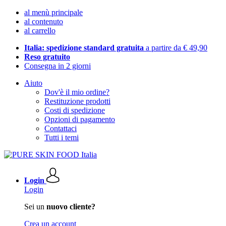
al menù principale
al contenuto
al carrello
Italia: spedizione standard gratuita
a partire da € 49,90
Reso gratuito
Consegna in 2 giorni
Aiuto
Dov'è il mio ordine?
Restituzione prodotti
Costi di spedizione
Opzioni di pagamento
Contattaci
Tutti i temi
Login
Login
Sei un
nuovo cliente?
Crea un account