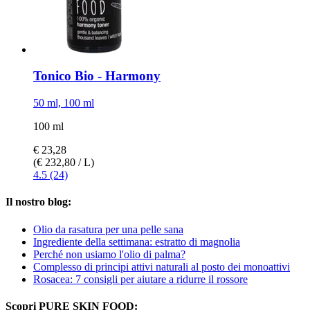
Tonico Bio -​ Harmony
50 ml, 100 ml
100 ml
€ 23,28
(€ 232,80 / L)
4.5 (24)
Il nostro blog:
Olio da rasatura per una pelle sana
Ingrediente della settimana: estratto di magnolia
Perché non usiamo l'olio di palma?
Complesso di principi attivi naturali al posto dei monoattivi
Rosacea: 7 consigli per aiutare a ridurre il rossore
Scopri PURE SKIN FOOD: