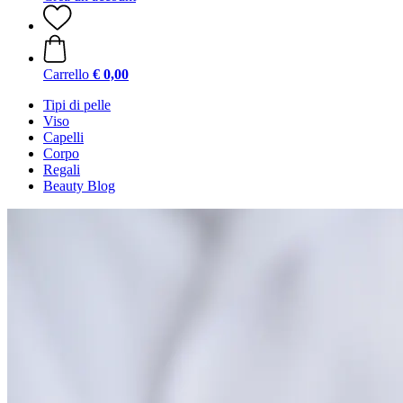
Carrello
€ 0,00
Tipi di pelle
Viso
Capelli
Corpo
Regali
Beauty Blog