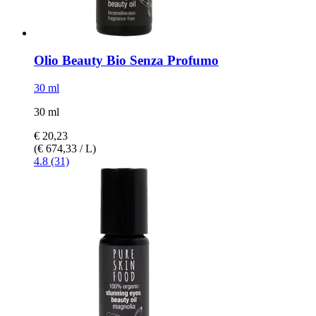
Olio Beauty Bio Senza Profumo
30 ml
30 ml
€ 20,23
(€ 674,33 / L)
4.8 (31)