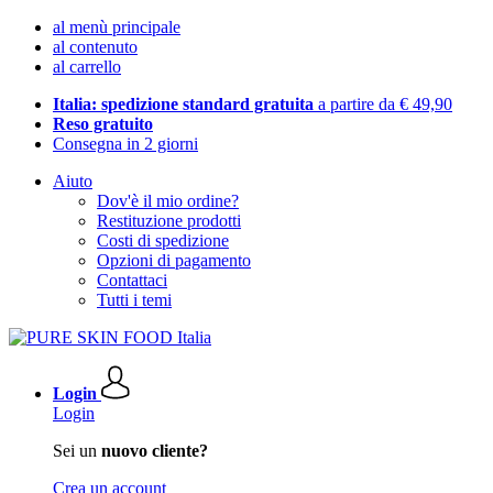
al menù principale
al contenuto
al carrello
Italia: spedizione standard gratuita
a partire da € 49,90
Reso gratuito
Consegna in 2 giorni
Aiuto
Dov'è il mio ordine?
Restituzione prodotti
Costi di spedizione
Opzioni di pagamento
Contattaci
Tutti i temi
Login
Login
Sei un
nuovo cliente?
Crea un account