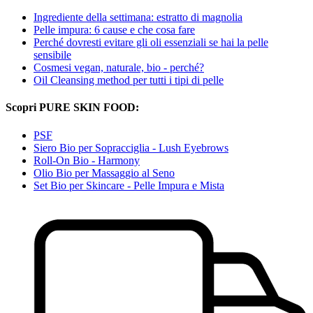
Ingrediente della settimana: estratto di magnolia
Pelle impura: 6 cause e che cosa fare
Perché dovresti evitare gli oli essenziali se hai la pelle
sensibile
Cosmesi vegan, naturale, bio - perché?
Oil Cleansing method per tutti i tipi di pelle
Scopri PURE SKIN FOOD:
PSF
Siero Bio per Sopracciglia - Lush Eyebrows
Roll-On Bio - Harmony
Olio Bio per Massaggio al Seno
Set Bio per Skincare - Pelle Impura e Mista