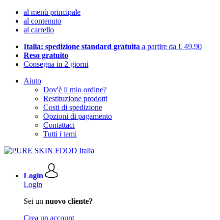
al menù principale
al contenuto
al carrello
Italia: spedizione standard gratuita
a partire da € 49,90
Reso gratuito
Consegna in 2 giorni
Aiuto
Dov'è il mio ordine?
Restituzione prodotti
Costi di spedizione
Opzioni di pagamento
Contattaci
Tutti i temi
Login
Login
Sei un
nuovo cliente?
Crea un account