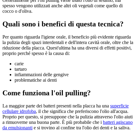
Generalmente per l'oil pulling viene usato l'olio di sesamo, ma
spesso vengono utilizzati anche altri oli vegetali come quello di
cocco o d'oliva.
Quali sono i benefici di questa tecnica?
Per quanto riguarda l'igiene orale, il beneficio più evidente riguarda
la pulizia degli spazi interdentali e dell'intera cavità orale, oltre che la
riduzione della placca. Quest'ultima ha una diversi di effetti positivi,
proprio perché spesso è la causa di:
carie
tartaro
infiammazioni delle gengive
problematiche ai denti
Come funziona l'
oil pulling
?
La maggior parte dei batteri presenti nella placca ha una
superficie
cellulare idrofoba
, il che significa che preferiscono l'olio all'acqua.
Proprio per questo, si presuppone che la pulizia attraverso l'olio aiuti
a rimuoverne una buona parte. È più probabile che i
batteri agiscano
da emulsionanti
e si trovino al confine tra l'olio dei denti e la saliva.