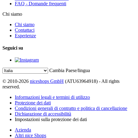
FAQ - Domande frequenti
Chi siamo
Chi siamo
Contattaci
Esperienze
Seguici su
Cambia Paese/lingua
© 2010-2026
niceshops GmbH
(ATU63964918) - All rights
reserved.
Informazioni legali e termini di utilizzo
Protezione dei dati
Condizioni generali di contratto e politica di cancellazione
Dichiarazione di accessibilità
Impostazioni sulla protezione dei dati
Azienda
Altri nice Shops