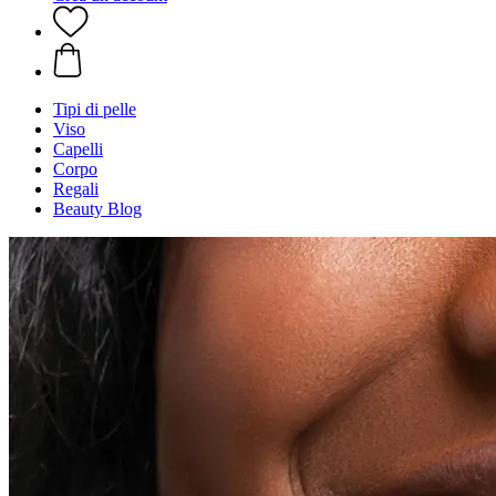
Tipi di pelle
Viso
Capelli
Corpo
Regali
Beauty Blog