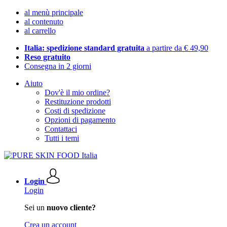
al menù principale
al contenuto
al carrello
Italia: spedizione standard gratuita
a partire da € 49,90
Reso gratuito
Consegna in 2 giorni
Aiuto
Dov'è il mio ordine?
Restituzione prodotti
Costi di spedizione
Opzioni di pagamento
Contattaci
Tutti i temi
Login
Login
Sei un
nuovo cliente?
Crea un account