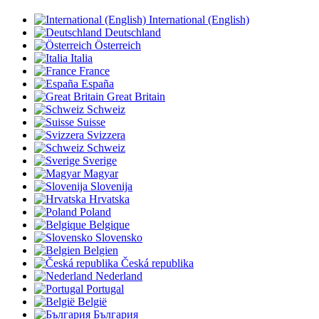
International (English)
Deutschland
Österreich
Italia
France
España
Great Britain
Schweiz
Suisse
Svizzera
Schweiz
Sverige
Magyar
Slovenija
Hrvatska
Poland
Belgique
Slovensko
Belgien
Česká republika
Nederland
Portugal
België
България