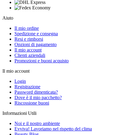
Aiuto
Il mio ordine
Spedizione e consegna
Resi e rimborsi
Opzioni di pagamento
Il mio account
Clienti aziendali
Promozioni e buoni acquisto
Il mio account
Login
Registrazione
Password dimenticata?
Dove è il mio pacchetto?
Riscossione buoni
Informazioni Utili
Noi e il nostro ambiente
Evviva! Lavoriamo nel rispetto del clima
Beauty Blog