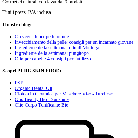
Cosmetici naturali con lavanda: 9 prodotti
Tutti i prezzi IVA inclusa
Il nostro blog:
Oli vegetali per pelli impure
Invecchiamento della pelle: consigli per un incarnato giovane
Ingrediente della settimana: olio di Moringa
Ingrediente della settimana: pungitopo
Olio per capelli: 4 consigli per l'utilizzo
Scopri PURE SKIN FOOD:
PSF
Organic Dental Oil
Ciotola in Ceramica per Maschere Viso - Turchese
Olio Beauty Bio - Sunshine
Olio Corpo Tonificante Bio